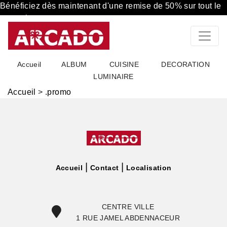
Bénéficiez dès maintenant d'une remise de 50% sur tout le
magasin
Accueil
ALBUM
CUISINE
DECORATION
LUMINAIRE
Accueil
>
.promo
Accueil
Contact
Localisation
CENTRE VILLE
1 RUE JAMEL ABDENNACEUR