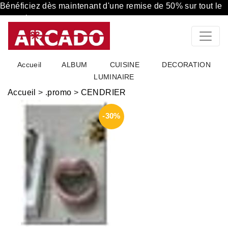
Bénéficiez dès maintenant d'une remise de 50% sur tout le
magasin
Accueil
ALBUM
CUISINE
DECORATION
LUMINAIRE
Accueil
>
.promo
>
CENDRIER
-30%