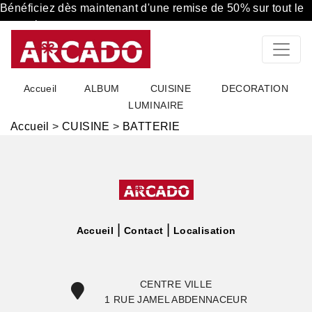
Bénéficiez dès maintenant d'une remise de 50% sur tout le
magasin
Accueil
ALBUM
CUISINE
DECORATION
LUMINAIRE
Accueil
>
CUISINE
>
BATTERIE
Accueil
Contact
Localisation
CENTRE VILLE
1 RUE JAMEL ABDENNACEUR