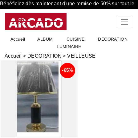
Bénéficiez dès maintenant d'une remise de 50% sur tout le
magasin
Accueil
ALBUM
CUISINE
DECORATION
LUMINAIRE
Accueil
>
DECORATION
>
VEILLEUSE
-65%