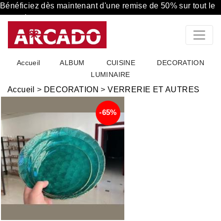
Bénéficiez dès maintenant d'une remise de 50% sur tout le
magasin
Accueil
ALBUM
CUISINE
DECORATION
LUMINAIRE
Accueil
>
DECORATION
>
VERRERIE ET AUTRES
-65%