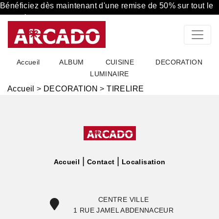
Bénéficiez dès maintenant d'une remise de 50% sur tout le
magasin
Accueil
ALBUM
CUISINE
DECORATION
LUMINAIRE
Accueil
>
DECORATION
>
TIRELIRE
Accueil
Contact
Localisation
CENTRE VILLE
1 RUE JAMEL ABDENNACEUR