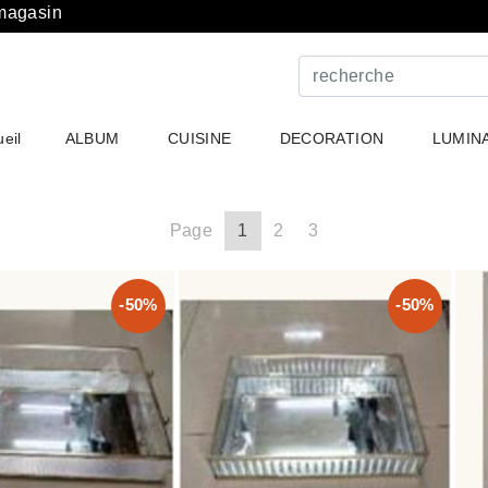
 magasin
eil
ALBUM
CUISINE
DECORATION
LUMIN
Page
1
2
3
-50%
-50%