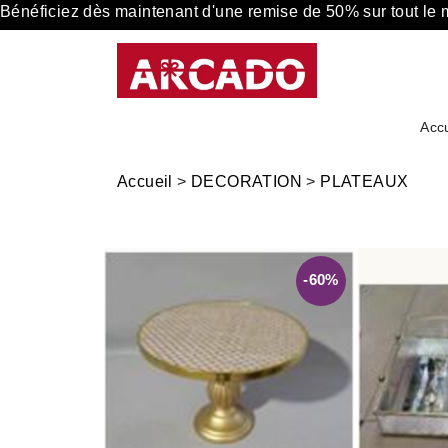
Bénéficiez dès maintenant d'une remise de 50% sur tout le
Accu
Accueil
>
DECORATION
>
PLATEAUX
-60%