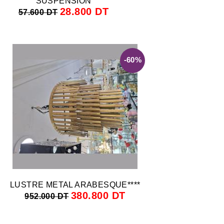
SUSPENSION
28.800 DT
57.600 DT
-60%
LUSTRE METAL ARABESQUE****
380.800 DT
952.000 DT