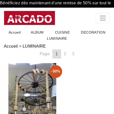
Bénéficiez dès maintenant d'une remise de 50% sur tout le
magasin
Accueil
ALBUM
CUISINE
DECORATION
LUMINAIRE
Accueil
>
LUMINAIRE
Page
1
2
3
-50%