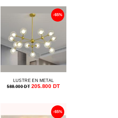
-65%
LUSTRE EN METAL
205.800 DT
588.000 DT
-65%