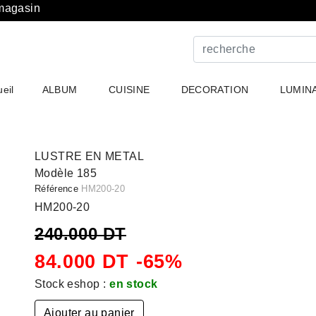
 magasin
eil
ALBUM
CUISINE
DECORATION
LUMIN
LUSTRE EN METAL
Modèle
185
Référence
HM200-20
HM200-20
240.000 DT
84.000 DT
-65%
Stock eshop :
en stock
Ajouter au panier