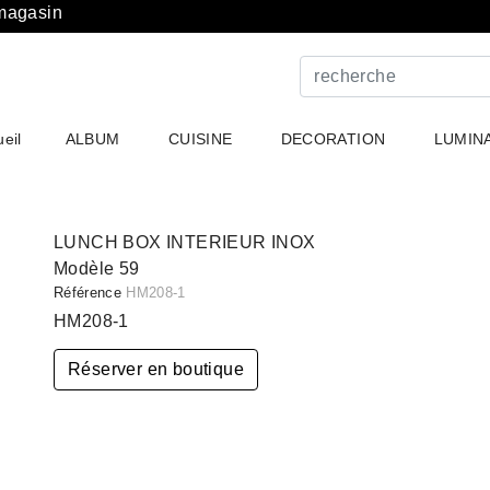
 magasin
eil
ALBUM
CUISINE
DECORATION
LUMIN
LUNCH BOX INTERIEUR INOX
Modèle
59
Référence
HM208-1
HM208-1
Réserver en boutique